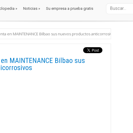
clopedia
»
Noticias
»
Su empresa a prueba gratis
clopedia
»
Noticias
»
Su empresa a prueba gratis
enta en MAINTENANCE Bilbao sus nuevos productos anticorrosivos
a en MAINTENANCE Bilbao sus
icorrosivos