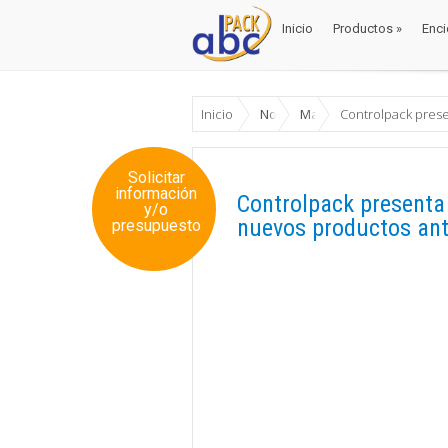
Inicio
Productos
»
Enci
Inicio
Productos
»
Enci
Inicio
Noticias
Materiales
Controlpack pres
Solicitar
información
Controlpack present
y/o
nuevos productos ant
presupuesto