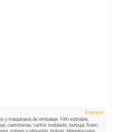
Empresa
s y maquinaria de embalaje. Film estirable,
leje, cantoneras, cartón ondulado, burbuja, foam,
res, sobres y etiquetas, bolsas. Máquina para