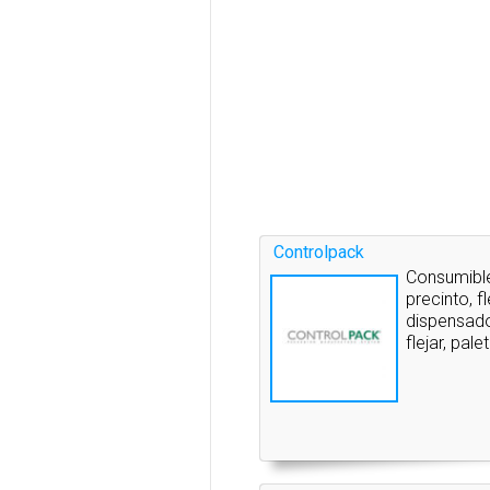
Controlpack
Consumible
precinto, f
dispensado
flejar, pal