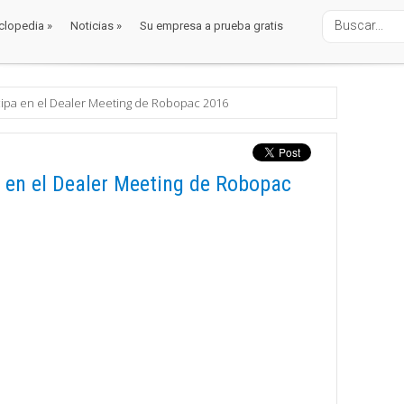
clopedia
»
Noticias
»
Su empresa a prueba gratis
clopedia
»
Noticias
»
Su empresa a prueba gratis
cipa en el Dealer Meeting de Robopac 2016
a en el Dealer Meeting de Robopac