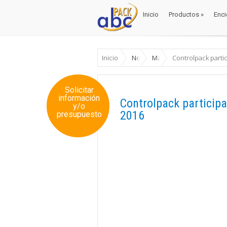
Inicio
Productos
»
Enci
Inicio
Productos
»
Enci
Inicio
Noticias
Máquinas
Controlpack parti
Solicitar
información
Controlpack particip
y/o
2016
presupuesto