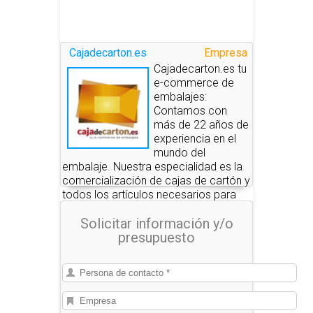
Cajadecarton.es
Empresa
Cajadecarton.es tu
e-commerce de
embalajes:
Contamos con
más de 22 años de
experiencia en el
mundo del
embalaje. Nuestra especialidad es la
comercialización de cajas de cartón y
todos los artículos necesarios para
realizar embalajes, mudanzas,
Solicitar información y/o
protección de todo tipo de productos
presupuesto
y envíos a unos precios muy
competitivos, así como el
asesoramiento personalizado en todo
lo referente a embalajes.