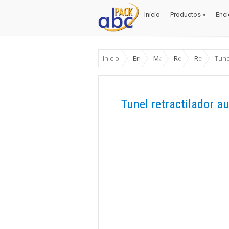
Inicio
Productos
»
Enci
Inicio
Productos
»
Enci
Inicio
Enciclopedia
Máquinas Envase y Emb
Retractiladoras
Retractila
Tune
Tunel retractilador a