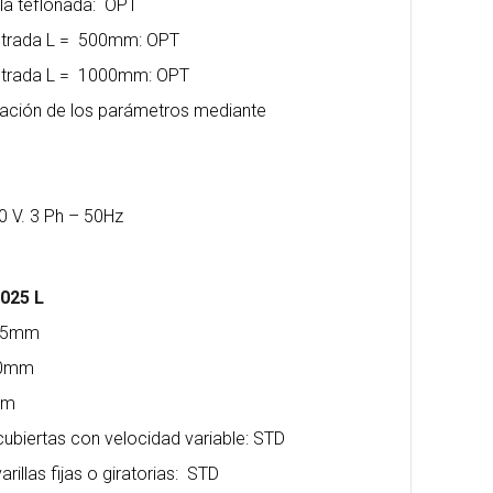
lla teflonada: OPT
entrada L = 500mm: OPT
entrada L = 1000mm: OPT
ación de los parámetros mediante
0 V. 3 Ph – 50Hz
5025 L
195mm
470mm
mm
cubiertas con velocidad variable: STD
arillas fijas o giratorias: STD