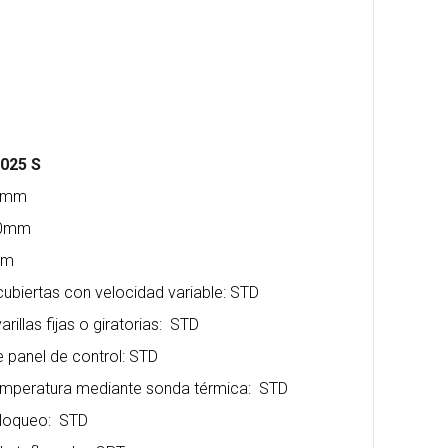
5025 S
50mm
470mm
mm
cubiertas con velocidad variable: STD
arillas fijas o giratorias: STD
e panel de control: STD
 temperatura mediante sonda térmica: STD
bloqueo: STD