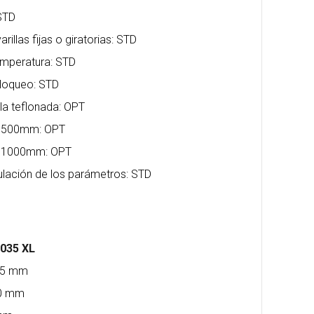
 STD
rillas fijas o giratorias: STD
temperatura: STD
bloqueo: STD
la teflonada: OPT
 L=500mm: OPT
 L=1000mm: OPT
lación de los parámetros: STD
8035 XL
595 mm
70 mm