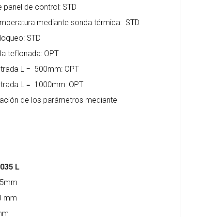
e panel de control: STD
 temperatura mediante sonda térmica: STD
bloqueo: STD
la teflonada: OPT
entrada L = 500mm: OPT
entrada L = 1000mm: OPT
ación de los parámetros mediante
6035 L
195mm
70 mm
 mm