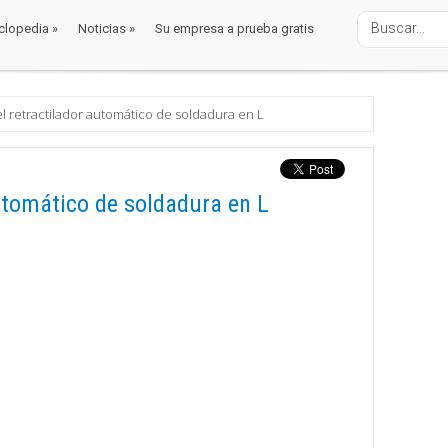
clopedia
»
Noticias
»
Su empresa a prueba gratis
clopedia
»
Noticias
»
Su empresa a prueba gratis
alaje
doras Automáticas
l retractilador automático de soldadura en L
utomático de soldadura en L