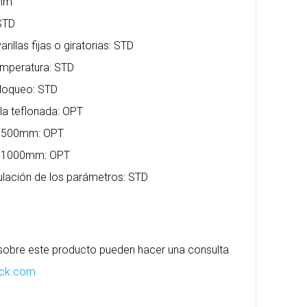
 mm
 STD
rillas fijas o giratorias: STD
temperatura: STD
bloqueo: STD
la teflonada: OPT
 L=500mm: OPT
 L=1000mm: OPT
lación de los parámetros: STD
 sobre este producto pueden hacer una consulta
ack.com