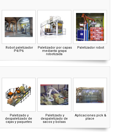
Robot paletizador
Paletizador por capas
Paletizador robot
P4/P6
medianta grapa
robotizada
Paletizado y
Paletizado y
Aplicaciones pick &
despaletizado de
despaletizado de
place
cajas y paquetes
sacos y bolsas