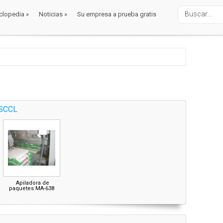
clopedia
»
Noticias
»
Su empresa a prueba gratis
clopedia
»
Noticias
»
Su empresa a prueba gratis
 SCCL
Apiladora de
paquetes MA-638