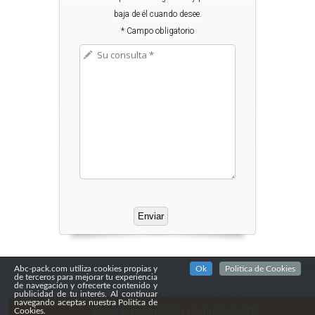
baja de él cuando desee.
* Campo obligatorio
Abc-pack.com utiliza cookies propias y
Ok
Politica de Cookies
de terceros para mejorar tu experiencia
de navegación y ofrecerte contenido y
publicidad de tu interés. Al continuar
Copyright© 2016
Abc Pack
|
Contáctenos
|
navegando aceptas nuestra Politica de
Confidencialidad
Solicitar información y/o presupuesto
Cookies.