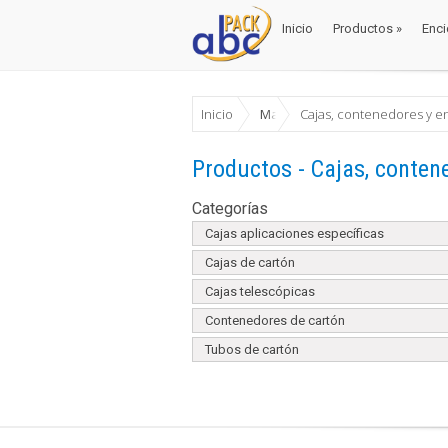
Inicio
Productos
»
Enci
Inicio
Productos
»
Enci
Inicio
Materiales Envase y Embalaje
Cajas, contenedores y e
Productos - Cajas, conten
Categorías
Cajas aplicaciones específicas
Cajas de cartón
Cajas telescópicas
Contenedores de cartón
Tubos de cartón