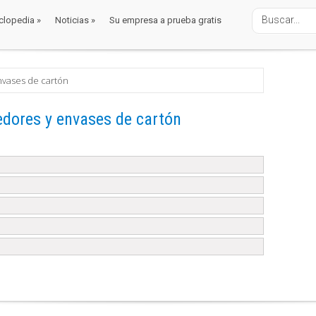
clopedia
»
Noticias
»
Su empresa a prueba gratis
clopedia
»
Noticias
»
Su empresa a prueba gratis
nvases de cartón
edores y envases de cartón