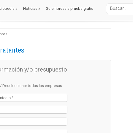
clopedia
»
Noticias
»
Su empresa a prueba gratis
clopedia
»
Noticias
»
Su empresa a prueba gratis
 relleno
ntes
dratantes
nformación y/o presupuesto
 / Deseleccionar todas las empresas