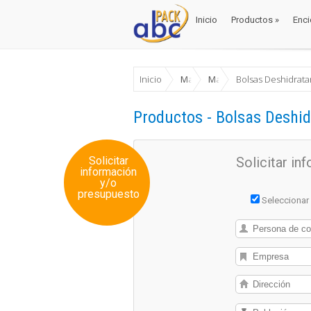
Inicio
Productos
»
Enci
Inicio
Productos
»
Enci
Inicio
Materiales Envase y Embalaje
Material de protección y
Bolsas Deshidrata
Productos - Bolsas Deshi
Solicitar
Solicitar i
información
y/o
presupuesto
Seleccionar