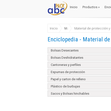
Inicio
Productos
»
Enci
Inicio
Productos
»
Enci
Inicio
Materiales Envase y Embalaje
Material de protección y
Enciclopedia - Material de
Bolsas Desecantes
Bolsas Deshidratantes
Cantoneras y perfiles
Espumas de protección
Papel y carton de relleno
Plástico de burbujas
Sacos y Bolsas hinchables