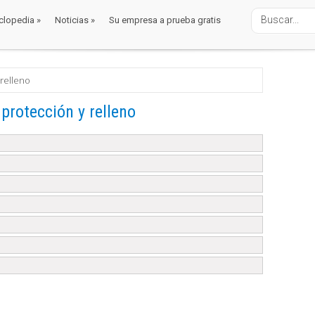
clopedia
»
Noticias
»
Su empresa a prueba gratis
clopedia
»
Noticias
»
Su empresa a prueba gratis
 relleno
 protección y relleno