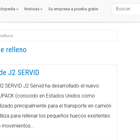
clopedia
»
Noticias
»
Su empresa a prueba gratis
clopedia
»
Noticias
»
Su empresa a prueba gratis
 relleno
relleno
e relleno
de J2 SERVID
2 SERVID J2 Servid ha desarrollado el nuevo
UPACK (conocido en Estados Unidos como
utilizado principalmente para el transporte en camión
tiliza para rellenar los pequeños huecos existentes
o movimientos...