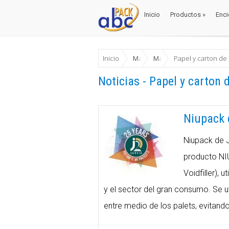
Inicio
Productos
»
Enci
Inicio
Productos
»
Enci
Inicio
Materiales Envase y Embalaje
Material de protección y
Papel y carton de 
Noticias - Papel y carton d
Niupack 
Niupack de J
producto NI
Voidfiller), 
y el sector del gran consumo. Se u
entre medio de los palets, evitand