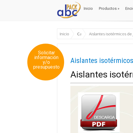
Inicio
Productos
»
Enci
Inicio
Productos
»
Enci
Inicio
Catalogos
Aislantes isotérmicos de
Solicitar
información
Aislantes isotérmico
y/o
presupuesto
Aislantes isoté