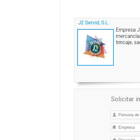
J2 Servid, S.L.
Empresa J2
mercancías
trincaje, s
Solicitar 